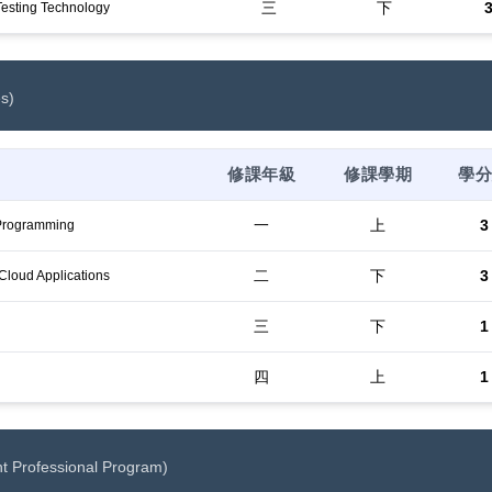
三
下
esting Technology
s)
修課年級
修課學期
學
一
上
3
Programming
二
下
3
d Cloud Applications
三
下
1
四
上
1
t Professional Program)