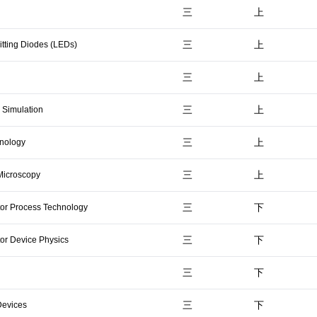
三
上
三
上
mitting Diodes (LEDs)
三
上
三
上
 Simulation
三
上
hnology
三
上
Microscopy
三
下
or Process Technology
三
下
r Device Physics
三
下
三
下
Devices