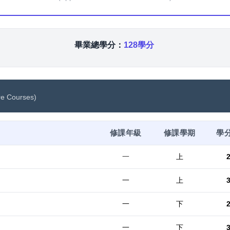
畢業總學分：
128學分
re Courses)
修課年級
修課學期
學
一
上
一
上
一
下
一
下