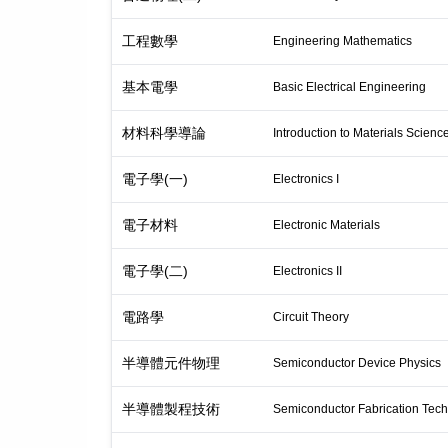
工程數學
Engineering Mathematics
基本電學
Basic Electrical Engineering
材料科學導論
Introduction to Materials Scienc
電子學(一)
Electronics I
電子材料
Electronic Materials
電子學(二)
Electronics II
電路學
Circuit Theory
半導體元件物理
Semiconductor Device Physics
半導體製程技術
Semiconductor Fabrication Tec