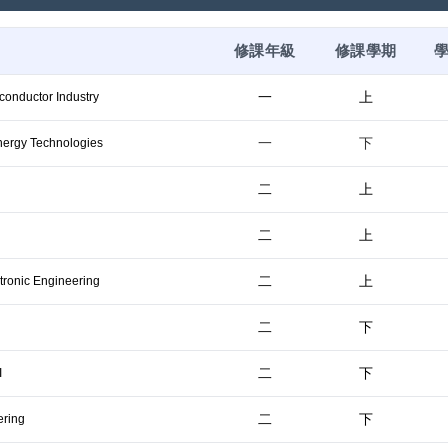
修課年級
修課學期
一
上
iconductor Industry
一
下
Energy Technologies
二
上
二
上
二
上
ctronic Engineering
二
下
二
下
I
二
下
ering