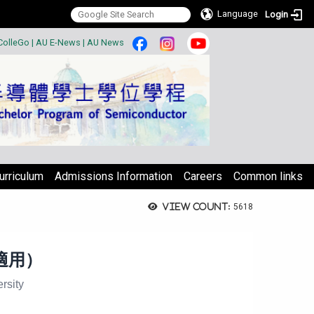
Language
Login
:::
ColleGo
|
AU E-News
|
AU News
urriculum
Admissions Information
Careers
Common links
View count:
5618
適用）
rsity