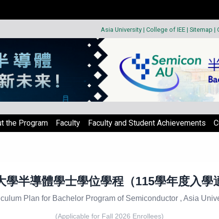
Asia University
|
College of IEE
|
Sitemap
|
t the Program
Faculty
Faculty and Student Achievements
C
大學半導體學士學位學程（115學年度入學
iculum Plan for Bachelor Program of Semiconductor , Asia Unive
(Applicable for Fall 2026 Enrollees)