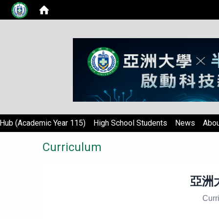
Hub (Academic Year 115)
High School Students
News
Abou
Curriculum
亞洲
Curr