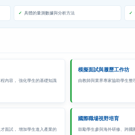
具體的量測數據與分析方法
模擬面試與履歷工作坊
程內容， 強化學生的基礎知識
由教師與業界專家協助學生整
國際職場視野培育
才面試， 增加學生進入產業的
鼓勵學生參與海外研修、跨國