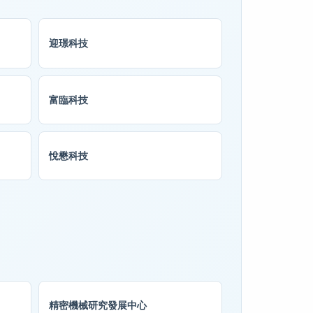
迎璟科技
富臨科技
悅懋科技
精密機械研究發展中心