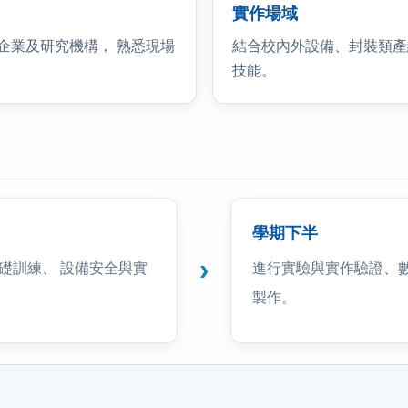
實作場域
企業及研究機構， 熟悉現場
結合校內外設備、封裝類產
技能。
學期下半
›
礎訓練、 設備安全與實
進行實驗與實作驗證、
製作。