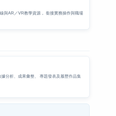
線與AR／VR教學資源， 銜接實務操作與職場
數據分析、成果彙整、 專題發表及履歷作品集