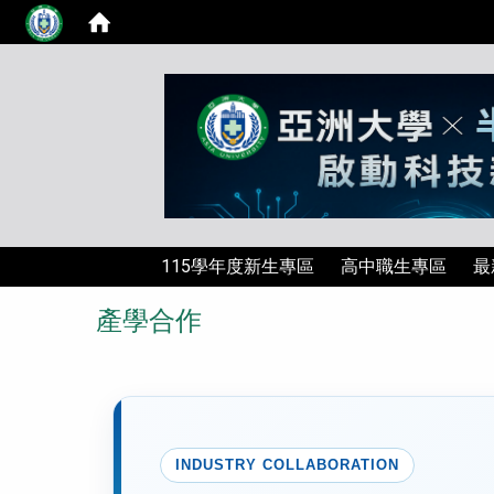
115學年度新生專區
高中職生專區
最
產學合作
INDUSTRY COLLABORATION