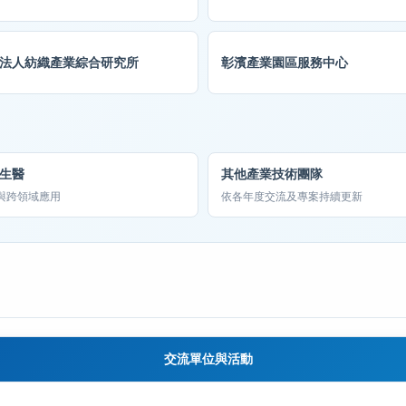
法人紡織產業綜合研究所
彰濱產業園區服務中心
生醫
其他產業技術團隊
與跨領域應用
依各年度交流及專案持續更新
交流單位與活動