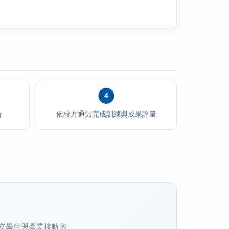
合
依校方通知完成訓練與成果評量
立學生與產業接軌的