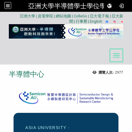
亞洲大學半導體學士學位學程
:::
亞洲大學
|
資電學院
|
網站地圖
|
ColleGo
|
亞大電子報
|
亞大新
聞
|
行事曆
|
English
Toggle 
半導體中心
瀏覽人次:
2977
ASIA UNIVERSITY ·