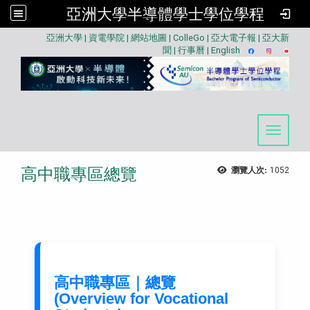
亞洲大學半導體學士學位學程
:::
亞洲大學
|
資電學院
|
網站地圖
|
ColleGo
|
亞大電子報
|
亞大新
聞
|
行事曆
|
English
Toggle 
高中職專區總覽
瀏覽人次:
1052
高中職專區｜總覽
(Overview for Vocational