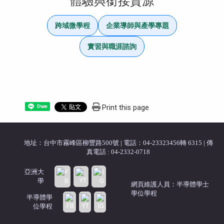
體驗與銜接資源
跨域微學程
企業導師與產學專題
實習與職涯諮詢
Print this page
Share
地址：台中市霧峰區柳豐路500號
|
電話：04-23323456轉 6315
|
傳
真電話 : 04-2332-0718
亞洲大
學
網頁維護人員：半導體學士
學位學程
半導體學
位學程