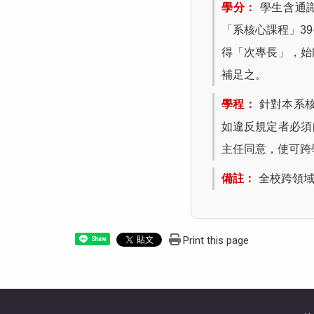
學分：
學生含通
「系核心課程」3
得「次專長」，始
補足之。
學程：
針對本系
如違反規定者必須
主任同意，使可跨
備註：
全校跨領
Print this page
Share