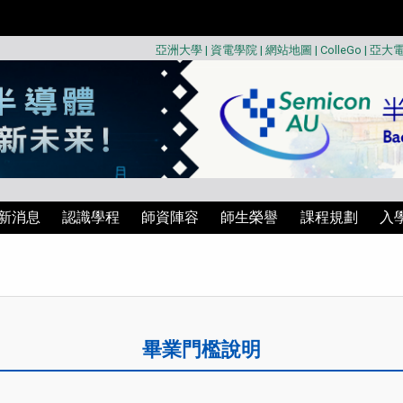
亞洲大學
|
資電學院
|
網站地圖
|
ColleGo
|
亞大
新消息
認識學程
師資陣容
師生榮譽
課程規劃
入
畢業門檻說明