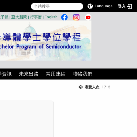
Language
登入
:::
電子報
|
亞大新聞
|
行事曆
|
English
學資訊
未來出路
常用連結
聯絡我們
瀏覽人次:
1715