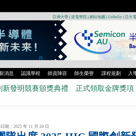
亞洲大學
|
資電學院
|
網站地圖
|
ColleGo
|
亞大
新消息
認識學程
師資陣容
師生榮譽
課程規劃
入
 國際創新發明競賽頒獎典禮 正式領取金牌獎項
日期：2025 年 11 月 20 日