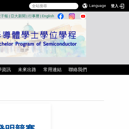
Language
登入
:::
電子報
|
亞大新聞
|
行事曆
|
English
學資訊
未來出路
常用連結
聯絡我們