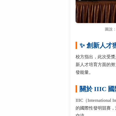
圖說：
✨ 創新人才
校方指出，此次受獎
新人才培育方面的努
發能量。
關於 IIIC
IIIC（Internatio
的國際性發明競賽，
交流。