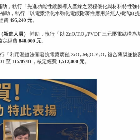
補助，執行「先進功能性鍍膜導入產線之製程優化與材料特性強
助，執行「以電漿活化水強化電鍍附著性應用於無人機汽缸提高耐用度之製
經費
495,240 元
。
畫（新進人員）
補助，執行「以 ZnO/TiO₂/PVDF 三元壓電結構為基
核定經費
840,000 元
。
「利用濺鍍法開發抗電漿腐蝕 ZrO₂-MgO-Y₂O₃ 複合薄膜
/01 至 115/07/31
，核定經費
1,512,000 元
。