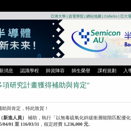
亞洲大學
|
資電學院
|
網站地圖
|
ColleGo
|
亞大
新消息
認識學程
師資陣容
師生榮譽
課程規劃
入
多項研究計畫獲得補助與肯定"
補助與肯定，特此致賀！
畫（新進人員）
補助，執行「以無毒硫氧化鋅緩衝層能階匹配優化
5/04/01 至 116/03/31
，核定經費
1,236,000 元
。