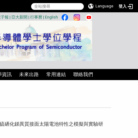
Language
登入
:::
電子報
|
亞大新聞
|
行事曆
|
English
學資訊
未來出路
常用連結
聯絡我們
硫硒化銻異質接面太陽電池特性之模擬與實驗研