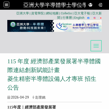
亞洲大學半導體學士學位學程
:::
亞洲大學
|
資電學院
|
網站地圖
|
ColleGo
|
亞大電子報
|
亞大新
聞
|
行事曆
|
English
Toggle 
115 年度 經濟部產業發展署半導體國
際連結創新賦能計畫
菱生精密半導體設備人才專班 招生
公告
2026-04-29
彭昱銘
115年度｜經濟部產業發展署