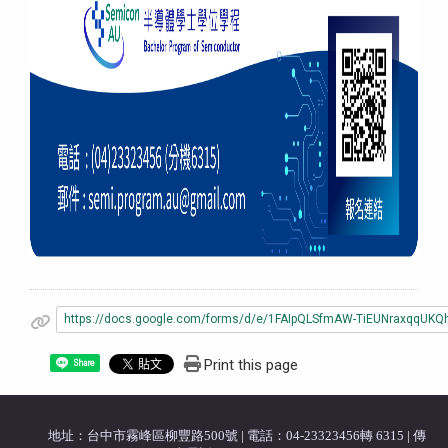
https://docs.google.com/forms/d/e/1FAIpQLSfmAW-TiEUNraxqqU
Print this page
Share
地址：台中市霧峰區柳豐路500號
|
電話：04-23323456轉 6315
|
傳