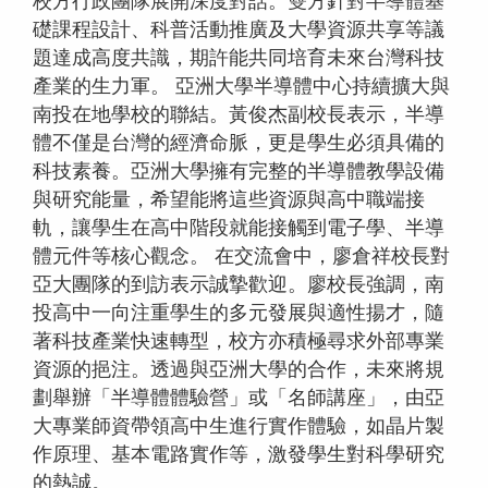
校方行政團隊展開深度對話。雙方針對半導體基
礎課程設計、科普活動推廣及大學資源共享等議
題達成高度共識，期許能共同培育未來台灣科技
產業的生力軍。 亞洲大學半導體中心持續擴大與
南投在地學校的聯結。黃俊杰副校長表示，半導
體不僅是台灣的經濟命脈，更是學生必須具備的
科技素養。亞洲大學擁有完整的半導體教學設備
與研究能量，希望能將這些資源與高中職端接
軌，讓學生在高中階段就能接觸到電子學、半導
體元件等核心觀念。 在交流會中，廖倉祥校長對
亞大團隊的到訪表示誠摯歡迎。廖校長強調，南
投高中一向注重學生的多元發展與適性揚才，隨
著科技產業快速轉型，校方亦積極尋求外部專業
資源的挹注。透過與亞洲大學的合作，未來將規
劃舉辦「半導體體驗營」或「名師講座」，由亞
大專業師資帶領高中生進行實作體驗，如晶片製
作原理、基本電路實作等，激發學生對科學研究
的熱誠。