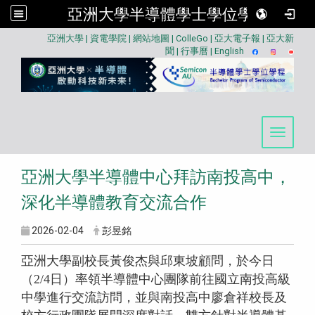
亞洲大學半導體學士學位學程
:::
亞洲大學
|
資電學院
|
網站地圖
|
ColleGo
|
亞大電子報
|
亞大新
聞
|
行事曆
|
English
Toggle 
亞洲大學半導體中心拜訪南投高中，
深化半導體教育交流合作
2026-02-04
彭昱銘
亞洲大學副校長黃俊杰與邱東坡顧問，於今日
（2/4日）率領半導體中心團隊前往國立南投高級
中學進行交流訪問，並與南投高中廖倉祥校長及